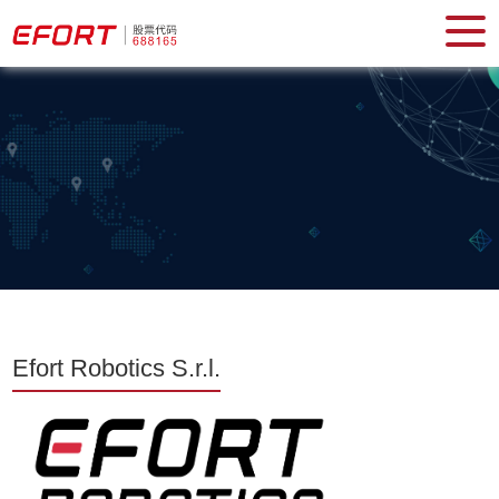
Efort Robotics S.r.l.