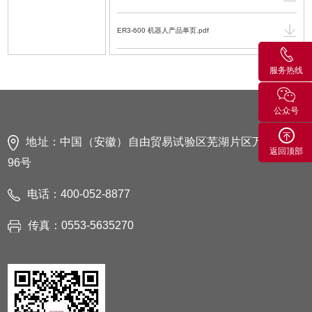
ER3-600 机器人产品单页.pdf
ER系列机器人操作手册 V3.8.0-4.PDF.pdf
服务热线
ER系列机器人安全手册 V1.7.2.pdf
公众号
EC2-C型控制柜电气使用维护手册 V1.2.4.PDF.pdf
地址：中国（安徽）自由贸易试验区芜湖片区万春东路
返回顶部
96号
EC2-C型控制柜数模（通用型）V1.1.stp
电话：400-052-8877
传真：0553-5635270