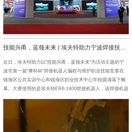
场景提炼，陆续推出的机器人与既有产品形成行业的产品组
为综合展区（序厅、长三角一体化展区、主宾国展区、进品
合策略，近一步凸显出埃夫特的产品差异化优势。同时埃夫
商品展区）和专业展区，400多家企业报名参展。作为安徽
特与阿里云开展战略合作，提高机器人智能化程度，使机器
省十大战略新兴产业高端装备制造企业，埃夫特受邀在主展
人具备学习和进化的功能，共同打造埃夫特数智化机器人。
馆序厅参展。在该展区，公司展出的是埃夫特打磨工作站，
埃夫特副总经理 王富康演讲人工智能的发展更飞速提升着机
该工作站加入视觉扫描功能，可自动识别打磨工件，并精准
技能兴甬，蓝领未来 | 埃夫特助力宁波焊接技能人才培养
器的感知能力、规划能力、动作能力和协同能力使得机器人
抓取对工件进行打磨、抛光等工序。工作站的重复定位精度
真正具有了智能属性，具备了学习和进化功能，以适应工件
可达±0.05mm，企业采用打磨工作站后，可大大提高产品的
近日，埃夫特助力以“技能兴甬，蓝领未来”为活动主题的宁
一致性差及多品种小批量的柔性作业需求。而工业互联网则
一致性和稳定性。产品的精细无误操作，引得众多观众驻足
波市第一届“摩科杯”焊接机器人编程与维护职业技能竞赛在
通过机器人上云的方式，利用5G、工业以太网等高速传输技
观看咨询。在专业展示区：人工智能产业展区，埃夫特联合
镇海区公共实训中心和镇海区职业技术中心学校圆满落下帷
术和云端丰富的软硬件资源，为机器人智能化奠定了数据采
合作伙伴：安徽工布智造工业科技有限公司展示了两套智能
幕。大赛使用的是埃夫特ER6-1400焊接机器人，该焊接机器
集、存储、分析、计算和学习的基础。未来，埃夫特将继续
焊接机器人方案。方案一：视觉交互焊接系统该工作站通过
人具有操作便捷、编程模块化、人机交互清晰、稳定高精度
自主创新，砥砺前行。打造合作共赢的智造生态圈，致力于
视觉拍照，计算出焊缝实际位置，根据焊角大小自动匹配焊
等特点，在建筑钢结构、船舶路桥、汽车零部件等行业有着
成为您身边工业机器人的最优选择。
接工艺。其操作系统作业半径达2米，可用于较小标准或非标
广泛应用。摩科杯竞赛分为理论考试和实操考试两部分。其
准零、部件焊接，如T型托板、小型支撑、牛腿、工艺试板
中有来自全市15家企业、5所职业院校选派选手参赛报名，
等，也可多台联合作业焊接较大构件。此方案操作简单，可