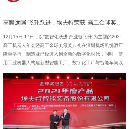
高瞻远瞩 飞升跃进，埃夫特荣获“高工金球奖年度产品”
12月15日-17日，以“数智化跃进 产业链飞升”为主题的2021
高工机器人年会暨高工金球奖颁奖典礼在深圳机场凯悦酒店
隆重举行。制造业已经进入到全新的数字化时代，同时，使
用工业机器人构建新型智能工厂、数字化工厂与智能车间以
助力传统产业智能制造升级，将新一代信息技术贯穿到设
计、工艺、生产、物流等各个环节；以完善创新体系、提升
产品质量、推行绿色制造、增强核心竞争力。凭借专业的技
术能力和优异的解决方案，埃夫特斩获了（第八届）高工机
器人金球奖：2021 年度产品奖。本次获奖的产品ER15-
1400机器人是一款中负载机器人，得益于全新的机械设计带
来刚性和惯量的优化，配合先进的轨迹运动算法，该产品批