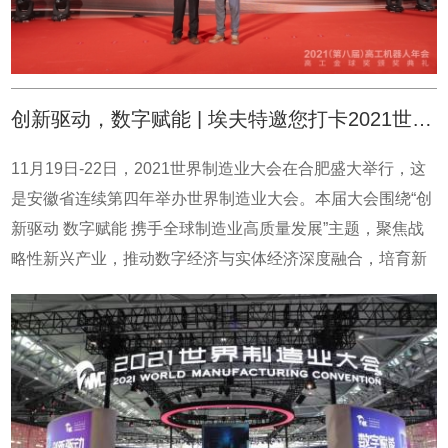
量应用于PCB、金属部件、光伏等其他行业，可广泛应用于
搬运、上下料、装配、打磨、去毛刺等场景。 同期，本届
年会特设了以“高瞻远瞩 跃进飞升”为主题的闭幕式专场，作
为国产机器人第一梯队企业 ，埃夫特2021年迎来了高质量发
创新驱动，数字赋能 | 埃夫特邀您打卡2021世界制造业大会
展期的开局之年，埃夫特副总经理王富康应邀发表了“国产机
器人崛起之路”的主题演讲。我国工业机器人产业起步相对较
11月19日-22日，2021世界制造业大会在合肥盛大举行，这
晚，核心零部件的国产化率整体较低，制约着整机制造的利
是安徽省连续第四年举办世界制造业大会。本届大会围绕“创
润水平，工业机器人价格持续下行，机器人企业盈亏平衡点
新驱动 数字赋能 携手全球制造业高质量发展”主题，聚焦战
销售数量持续上移，对国产品牌盈利能力形成较大冲击。多
略性新兴产业，推动数字经济与实体经济深度融合，培育新
年来，埃夫特持续加码核心零部件的研发及产品迭代，继
技术、新业态、新模式，携手全球制造业高质量发展。本届
2020年实现自主控制器全面机型导入，2021年上半年控制器
大会由工业和信息化部、科技部、商务部、国务院国资委、
的自主化率达到70%以上，特别是经受住了在光伏行业高
中国工程院、全国工商联、全国对外友协、中国中小企业协
速、高精度、高可靠性要求下大批量应用的考验，为其他行
会、全球中小企业联盟、安徽省人民政府共同主办，安徽省
业和应用的批量导入验证了性能和可靠性基础。与此同时，
商务厅、安徽省经济和信息化厅、安徽省外办(港澳办)、合
埃夫特聚焦重点目标行业，通过深入的市场需求洞察和应用
肥市人民政府等共同承办。展会总布展面积4.3万平方米，分