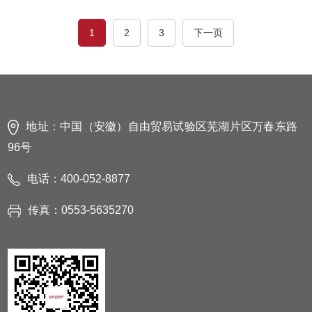
参数需根据不同的作业对象自动生成，因此共享工厂模式对
工业机器人的智能、柔性要求较高。埃夫特所开发的基于云
1
2
3
下一页
端架构和智能算法、机器人智能喷涂系统成套解决方案、智
能抛光和打磨系统解决方案，奠定了共享工厂模式的技术基
础。埃夫特依托智能喷涂机器人建设共享工厂，通过模式创
新推动行业生产方式的变革，在资本、技术、劳动等要素的
地址：中国（安徽）自由贸易试验区芜湖片区万春东路
重新组合中提升行业效率，放大技术创新和产品创新的效
96号
应。 共享工厂技术创新需要解决作业对象规格多样化的问
题，机器人运动程序和工艺参数需根据不同的作业对象自动
电话：400-052-8877
生成，因此共享工厂模式对工业机器人的智能、柔性要求较
传真：0553-5635270
高。埃夫特所开发的基于云端架构和智能算法、机器人智能
喷涂系统成套解决方案、智能抛光和打磨系统解决方案，奠
定了共享工厂模式的技术基础。从卖产品到卖服务，模式创
新让埃夫特一举破解了喷涂机器人商业化应用难题，使技术
创新的成果得以快速落地。大量中小家具企业不必购买便可