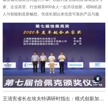
★ 只有数字化基础打得足够深，埃夫特智能化才能走得足够
智能制造，数据中台、工业大脑等企业视角，探讨当下和未
家、企业高管、行业精英600余人一起共话创新，唱响机器
远 ★
来工业互联网引领制造业发展的方法与实践，助力数智化打
人与智能制造新畅想。凭借长期以来优质可靠的产品与服
造"智造新城"，助推工业制造业高质量发展的新思路、新策
务，埃夫特荣获由恰佩克颁发的4大奖项：埃夫特总经理兼
略、新产品、新方案。通过和阿里云的深度合作，埃夫特进
CTO游玮荣获卓越企业家奖，埃夫特荣获卓越品牌奖、最佳
一步助力工业和制造业实现数字化、网络化、智能化的创
品质产品奖，埃夫特旗下希美埃荣获示范工程奖。 埃夫特对
新。工业互联网时代，智能生产、网络协同、个性定制、服
机器人行业创新的执着坚持与恰佩克的精神不谋而合，此次
务延伸，数字化的“智造”世界，正在酝酿全新的变化。未
能被评为2020年度卓越品牌，既证明了埃夫特的产品质量和
来，埃夫特将不断继续进步，携手合作伙伴，进一步推动中
强大的市场口碑，也是对埃夫特在机器人产业的贡献的认
国机器人产业和制造业的发展。
可。埃夫特总经理兼CTO游玮荣获2020年度卓越企业家奖会
议同期，埃夫特总经理兼CTO游玮发表《回归价值的本质，
以应用驱动赢得增量市场》的主题演讲。埃夫特董事长许礼
进参与发布“芜湖质量宣言”，倡议在强化质量意识、推动质
量创新等六个方面系统夯实产业核心竞争力，不断提升品牌
王清宪省长在埃夫特调研时指出：模式创新加快技术创新和产品创新的落地
形象，促进产业健康发展。 同时，在主论坛环节，埃夫特深