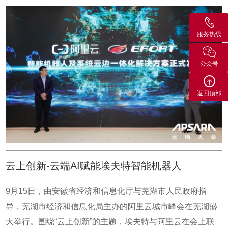
能化发展趋势”的主题演讲。大会期间，埃夫特与阿里云联合
「AI的通用能力」无法解决的那些问题 ，因为每一个行业的
发布了基于智能机器人及系统云边一体化的无人工厂解决方
需求还是有巨大差异的？对，像我们现在的制造过程，就好
案。“通过阿里云AICS与埃夫特数智化机器人应用融合，不
服务热线
像是在已有的地基上，去建造房子。埃夫特希望 AICS 能提
仅能丰富数据维度和数据高保真，还能降低开发成本，提高
供的不仅是一个宽广的地基，同时里面有很多的可以直接复
开发效率，共同赋能传统制造业升级。”当我们所有人谈到工
公众号
用的模块。那就跟我们乐高积木一样，如果模块足够多的
业 4.0 时，经常看到两个图标:一个是机械臂，一个是“云”。
话，我们可以直接选取想要的模块，搭出理想的房子。但如
返回顶部
工业4.0就是物理空间与信息空间的融合，也是我们在 OT
果我没有这样的一个模块，或者说，这个房子所有的模块都
侧 (Operation Technology，操作技术) 的执行能力与云端的
需要我们自己从底层开始搭，模块很难复用的话，这样我们
计算能力之间的融合。这就是埃夫特与阿里云合作的一个初
需要的投入强度就很大、投资回报周期非常长。这也是所谓
衷，因为埃夫特有 OT 侧的执行能力、机械臂高精度的精确
的通用AI与具体场景落地之间的鸿沟。明白了，很憧憬双方
执行能力，但面对多品种小批量的柔性智能环节，埃夫特智
云上创新-云端AI赋能埃夫特智能机器人
未来的合作。今天的采访，告一段落。 我们拥有强健
能化需要云端的计算能力支撑。这种合作是一个非常自然的
的机器人大脑。 我们致力于人工智能技术和工业互联网
过程。为什么做这样的融合?“机器换人”是非常主流的声音，
9月15日，由安徽省经济和信息化厅与芜湖市人民政府指
技术在先进制造领域的落地。 我们赋能制造型企业进行
因为劳动力人口的结构性短缺。但有大量的制造业用不了机
导，芜湖市经济和信息化局主办的阿里云城市峰会在芜湖盛
数字化转型升级。★ 只有数字化基础打得足够深，埃夫特智
器人，究其原因在于机器人不够智能。目前，对于中小型制
大举行。围绕“云上创新”的主题，埃夫特与阿里云在会上联
能化才能走得足够远 ★