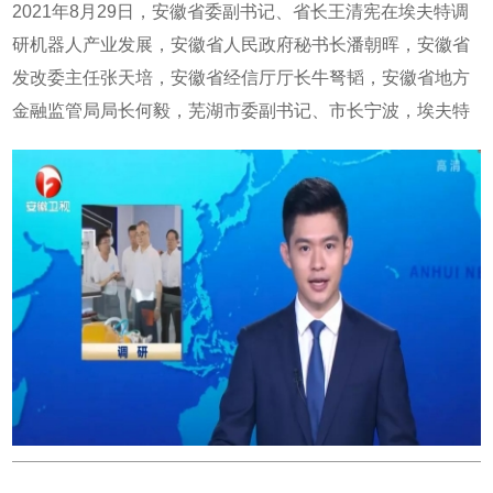
度参与如何补齐产业核心基础环节的短板的交流，推动与人
2021年8月29日，安徽省委副书记、省长王清宪在埃夫特调
工智能、云、大数据等新一代信息技术的加速融合，实现创
研机器人产业发展，安徽省人民政府秘书长潘朝晖，安徽省
新突破发展。埃夫特总经理兼CTO游玮博士发表演讲近年
发改委主任张天培，安徽省经信厅厅长牛弩韬，安徽省地方
来，埃夫特的业务稳步攀升，规模逐年增长，屡创新高。埃
金融监管局局长何毅，芜湖市委副书记、市长宁波，埃夫特
夫特着眼于务实营业，拥有众多优质合作伙伴并建立了健全
董事长许礼进，埃夫特总经理游玮等领导陪同调研。埃夫特
的客户服务体系。在工业机器人领域，埃夫特抓住机会，努
董事长许礼进向王清宪省长详细汇报了核心技术创新和产品
力前行，坚持以应用驱动市场增量市场，一步一个脚印助力
创新、机器人产品市场占有率、机器人全产业链协同发展和
客户获得价值，为中国制造贡献自己的力量。随着时代日新
智能共享工厂模式创新等工作，王清宪省长听取汇报之后指
月异的变革和发展，埃夫特坚持以客户为中心，持续升级产
出，希望埃夫特在加强技术创新、产品创新的同时，更加重
品品质、优化服务体系，为客户提供更多价值。未来，埃夫
视模式创新，实现资本、技术、人才等要素的放量汇聚和最
特将秉持初衷，不断加强全球业务布局与研发创新。埃夫特
新组合，走出一条做强做大的新路子。埃夫特依托智能喷涂
将与您一起见证中国机器人行业的成长！
机器人建设共享工厂，通过模式创新推动行业生产方式的变
革，在资本、技术、劳动等要素的重新组合中提升行业效
率，放大技术创新和产品创新的效应。 共享工厂技术创新需
要解决作业对象规格多样化的问题，机器人运动程序和工艺