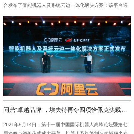
造企业来说，“柔性制造”意味着对生产方式的新挑战。小批
合发布了智能机器人及系统云边一体化解决方案：该平台通
量、定制化的订单越来越多，经常需要混线生产。同一条产
过降低工程师编程与算法应用的门槛，解决了小工厂买不
线要频繁更换产品、原料和工艺，如果生产设备不能快速适
起、用不起机器人的难题，可应用于新能源光伏码垛、通用
应变化，良品率和交付时间都会变得不可控。这个时候，设
行业智能喷涂、金属焊接等领域。埃夫特总经理兼CTO游玮
备和生产方式的敏捷性，足以影响企业的竞争力，这也是
发表《云边协同 脑机共融 机器人智能化发展趋势》主题演
在“协同、互通”方面埃夫特正在做的事。“大脑”是目前工业机
讲，详细介绍了智能机器人及系统云边一体化解决方案技术
器人最缺的环节，我们和阿里云合作为埃夫特机器人寻求一
架构及相关具体场景落地。埃夫特总经理兼CTO游玮博士发
颗智慧的“大脑”，此外，“大脑”还需要补上“感官器官”，要对
表演讲会上，阿里云智能副总裁曾震宇发表主题演讲《数据
以往加工过的数据进行积累与学习，然后去处理类似的作
驱动制造业转型与创新》，阿里云可以为埃夫特提供云端的
业，让重复的脑力劳动变得智能化与自动化。在云上数字创
智能化技术，可加快机器人智能化发展趋势。数字化建设的
新，赋能高质量增长的数字经济新时代，我们相信，埃夫特
领域，来自不同设备、部门的数据正在被加速贯通、整合，
机器人有阿里云“大脑”的加持，会加速赋能中小型企业进行
构成‘工业大脑’的脑细胞。借助大数据、物联网、数字化等技
问鼎“卓越品牌”，埃夫特再夺四项恰佩克奖载誉而归
数字化转型升级。 我们拥有强健的机器人大脑。
术，海量数据被挖掘利用，‘工业大脑’的感知、记忆、认知、
我们致力于人工智能技术和工业互联网技术在先进制造领域
决策能力随之不断提高，越来越人性化。埃夫特与阿里云强
2021年9月14日，第十一届中国国际机器人高峰论坛暨第七
的落地。 我们赋能制造型企业进行数字化转型升级。
强联手，优势互补，资源共享。从智慧新能源、数智化工、
届恰佩克颁奖仪式盛大开幕。机器人及智能制造领域顶尖专