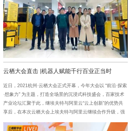
易忽视的小细节对学员们进行了细致地讲解，严格地规范安
放新高地，推动商务经济高质量发展贡献了新力量。埃夫特
全操作。在大家的努力下，学员们迎来结业考核，全员通
作为高端装备制造代表企业，也将继续提高企业核心竞争
过。埃夫特做到从实用出发，深入贯彻一体化设计中职、高
力，做出更多智能化产品，服务全球制造。
职、本科职业教育培养体系，深化“三教”改革，“岗课赛证”综
合育人，提升教育质量，培养“双师型”师资队伍。埃夫特将
坚持产教融合、践行知行合一的校企合作。推动职业教育发
展现代化经济体系，建设技能型社会深度融合，促进教育产
业互动、培养更多的专业性人才。
云栖大会直击 |机器人赋能千行百业正当时
近日，2021杭州·云栖大会正式开幕，今年大会以 “前沿·探索
·想象力” 为主题，打造全场景的沉浸式科技盛会，百家技术
产业论坛汇聚于此，继埃夫特与阿里云“云上创新”的优势共
享后，在本次云栖大会上埃夫特与阿里云继续合作升级，强
强联手助力数智化机器人发展未来。埃夫特总经理兼总工程
师游玮，受邀出席了“云栖相对论，探索数字新世界”栏目访