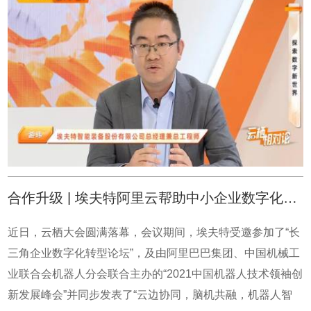
谈。云栖相对论直播问答间<探索数字新世界>我们很期待埃
夫特与阿里云的合作，此次合作的目的是什么呢？我们想让
埃夫特机器人数据智能化，为中小企业产线装上“大脑”/ 让小
工厂也能拥有“大智慧”。让小工厂也能拥有“大智慧”，印象令
人深刻，能介绍一下智能机器人产业吗？现在的工业机器人
还谈不上智能机器人，智能化是要适应不同的行业作业场
景，能柔性的快速的智能的切换，这个过程是不需要人干预
的。通过预设的经验或不断积累的工艺数据库，自动让机器
人程序生成匹配的工艺程序，提高换产效率。很期待，那么
合作升级 | 埃夫特阿里云帮助中小企业数字化转型
如何使机器人更智能呢？基于阿里云的AICS，云+IA的开放
式物联网智能控制优化系统，面向工业企业供产销的各个环
近日，云栖大会圆满落幕，会议期间，埃夫特受邀参加了“长
节，提供强大的建模、仿真、优化、控制基础能力，实现智
三角企业数字化转型论坛”，及由阿里巴巴集团、中国机械工
能工程产销供一体化智能管控。这样就可以赋予埃夫特机器
业联合会机器人分会联合主办的“2021中国机器人技术领袖创
人一个像人类“大脑”的功能，使我们的应用更多元化。所以
新发展峰会”并同步发表了“云边协同，脑机共融，机器人智
我们是不是可以理解，工业机器人应用，其实是要去解决