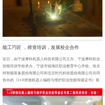
最后经过激烈角逐，30名选手脱颖而出，进入决赛。竞赛为
较快用于生产，且可多工位交替作业。方案二：智能装配焊
期两天，在实操考试环节，选手需要独立编程操控机器人完
接工作站此工作站由模型处理模块SmartModel对构件模型进
成组合件的角接焊缝焊接和对接板的全焊透焊接工作，专业
行处理，计算构件焊缝及相关工艺参数；而后将处理后的模
裁判组通过外观检测、射线探伤等程序对每一个作品的焊缝
型数据加载到智能装焊系统SmartWeld，计算出构件各焊缝
外观、焊缝质量、试件整体质量的严格打分。焊接智能化是
位置；由视觉系统对构件进行扫描纠偏，使焊缝实际位置与
近几年行业关注的焦点，是焊接应用创新的突破点，埃夫特
理论位置重合；装配机器人放置到焊缝位置，由焊接机器人
机器人将深入校企合作，弘扬工匠精神，推动职普、赛证融
能工巧匠 ，师资培训，发展校企合作
进行自动焊接。该工作站可对开放式相关节点进行自动装
通，增强职业教育适应性，加快构建现代职业教育体系，培
配、焊接，如：装配式住宅方管梁、柱，H型钢行车梁、部
养更多高素质技术技能人才，为全面建设社会主义现代化国
近日，由宁波摩科机器人科技有限公司主办，宁波摩科职业
分箱型柱、钢柱等，加装行走轴或挂载于龙门上进行大范围
家提供坚实的支持。
技能培训学校承办，宁波市镇海区职业教育中心学校、埃夫
装配焊接。会议期间，埃夫特董事长许礼进应邀出席“徽商论
特智能装备股份有限公司和北京时代科技股份有限公司共同
坛高峰对话”。会议围绕“平台思维与场景引爆——安徽打造
协办的《1+X焊接机器人编程与维护职业技能等级证书》第
人工智能策源地”的主题，展开了精彩对话。同时，还应邀参
二期师资培训（初级）圆满结业。通过为期5天的充实培训，
加第二届智能制造创新论坛并发表“机器人‘智能化’发展趋势
围绕1+X焊接机器人编程与维护职业技能等级标准进行授
与进展”主题报告。制造业是经济命脉，是强省之基。世界制
课，埃夫特提供了优质的教学力量，讲师针对操作过程中容
造业大会作为安徽省开放合作重大平台，为安徽打造改革开