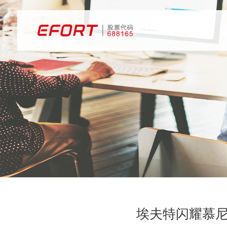
埃夫特闪耀慕