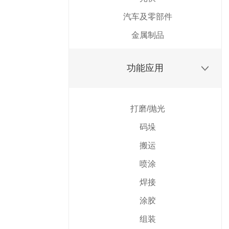
汽车及零部件
金属制品
功能应用
打磨/抛光
码垛
搬运
喷涂
焊接
涂胶
组装