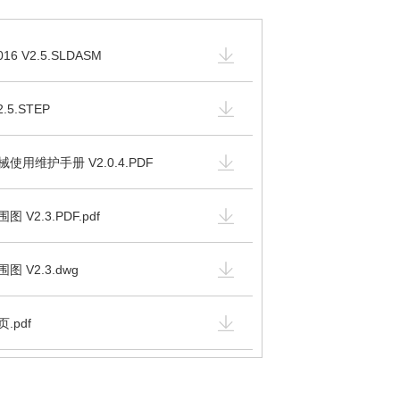
16 V2.5.SLDASM
.5.STEP
械使用维护手册 V2.0.4.PDF
 V2.3.PDF.pdf
图 V2.3.dwg
.pdf
0-4.PDF.pdf