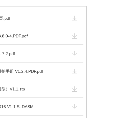
.pdf
0-4.PDF.pdf
.2.pdf
册 V1.2.4.PDF.pdf
）V1.1.stp
16 V1.1.SLDASM
.0.STEP