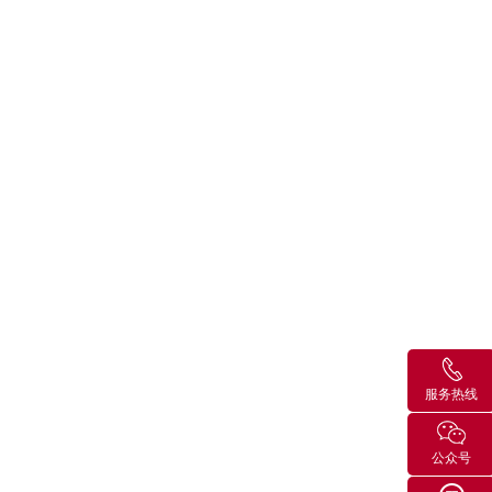
f
ep
—机械与电气 V1.1.pdf
服务热线
公众号