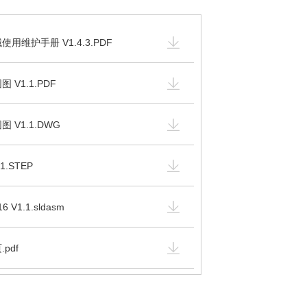
使用维护手册 V1.4.3.PDF
 V1.1.PDF
图 V1.1.DWG
1.STEP
 V1.1.sldasm
pdf
0-4.PDF.pdf