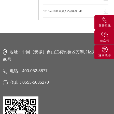
ER15-4-1600 机器人产品单页.pdf
ER系列机器人操作手册 V3.8.0-4.PDF.pdf
服务热线
ER系列机器人安全手册 V1.7.2.pdf
公众号
EC2-S(IP54)型控制柜电气使用维护手册 V1.1.2.pdf
地址：中国（安徽）自由贸易试验区芜湖片区万春东路
返回顶部
96号
EC2-S(IP54)型控制柜数模 V1.1.STEP
电话：400-052-8877
EC3-S(IP20)型控制柜数模 V1.0.stp
传真：0553-5635270
EC3-S型控制柜电气使用维护手册 V1.3.4.PDF.pdf