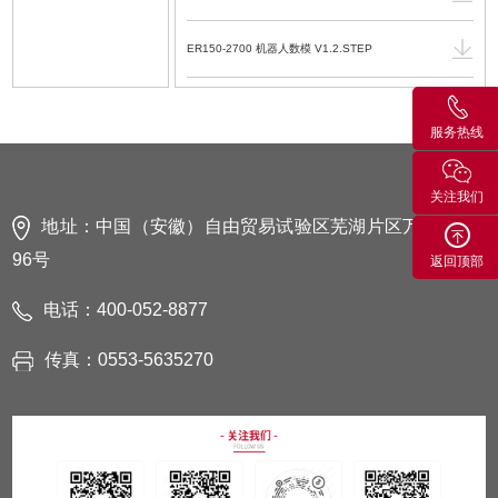
ER150-2700 机器人数模 V1.2.STEP
ER150-2700 机器人运动范围图 V1.2.DWG
服务热线
ER150-2700 机器人运动范围图 V1.2.PDF
关注我们
EC3-M型2层控制柜数模（通用型）V1.0.STEP
地址：中国（安徽）自由贸易试验区芜湖片区万春东路
96号
返回顶部
EC3-M型控制柜电气使用维护手册 V1.1.4.PDF.pdf
电话：400-052-8877
传真：0553-5635270